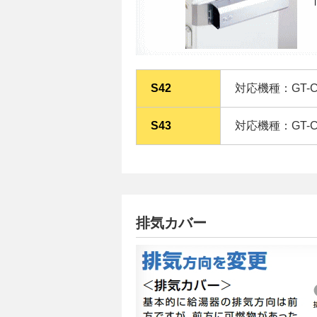
S42
対応機種：GT-C**
S43
対応機種：GT-C**
排気カバー