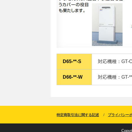
D65-**-S
対応機種：GT-C**
D66-**-W
対応機種：GT-**6
特定商取引法に関する記述
プライバシー
Copyr