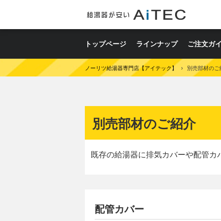
トップページ
ラインナップ
ご注文ガ
ノーリツ給湯器専門店【アイテック】
›
別売部材のご
別売部材のご紹介
既存の給湯器に排気カバーや配管カ
配管カバー