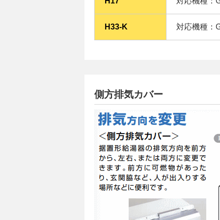
H17
対応機種：GQ
H33-K
対応機種：GQ-
側方排気カバー