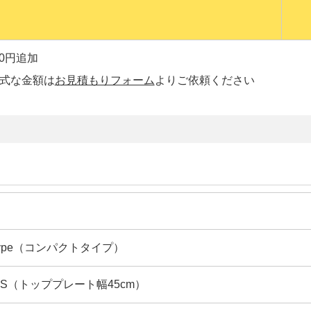
00円追加
正式な金額は
お見積もりフォーム
よりご依頼ください
 Type（コンパクトタイプ）
SPS（トッププレート幅45cm）