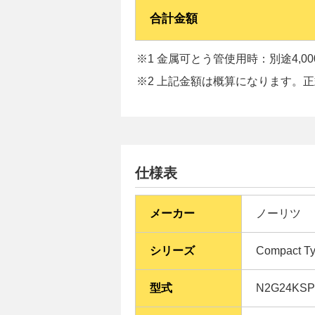
合計金額
※1 金属可とう管使用時：別途4,0
※2 上記金額は概算になります。
仕様表
メーカー
ノーリツ
シリーズ
Compact
型式
N2G24K