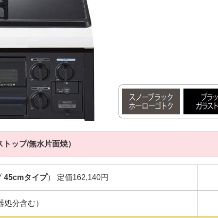
ガラストップ/無水片面焼）
プ
45cmタイプ
） 定価162,140円
器処分含む）