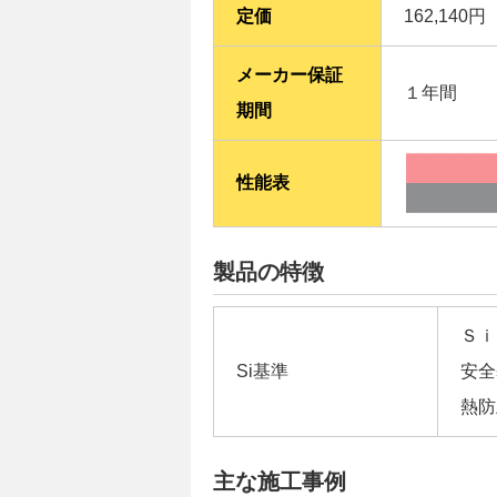
定価
162,140
メーカー保証
１年間
期間
性能表
製品の特徴
Ｓｉ
Si基準
安全
熱防
主な施工事例