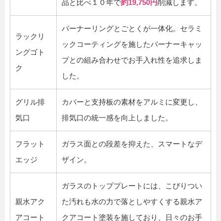
品と比べ１０年で
約19,750円
削減します。
バーナーリングとごとくが一体化。セラミ
ラックリ
ックコーティングを施したバーナーキャッ
ングゴト
プとの組み合わせでお手入れ性を追求しま
ク
した。
グリル排
カバーと支持板の素材をアルミに変更し、
気口
排気口の統一感を向上しました。
フラット
ガラス面との段差を抑えた、スマートなデ
エッジ
ザイン。
ガラスのトッププレートには、こびりつい
親水アク
た汚れも水の力で落としやすくする親水ア
アコート
クアコート塗装を施しており、日々のお手