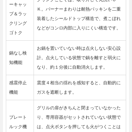
ーキャッ
Ｋ。バーナーまわりは耐熱パッキンを二重
プ＆ラッ
装着したシールドトップ構造で、煮こぼれ
クリング
などがコンロ内部に入りにくい構造です。
ゴトク
お鍋を置いていない時は点火しない安心設
鍋なし検
計。点火している状態で鍋を離すと弱火に
知機能
なり、約１分後に自動消火します。
感震停止
震度４相当の揺れを感知すると、自動的に
機能
ガスを遮断します。
グリルの扉がきちんと閉まっていなかった
プレート
り、専用容器がセットされていない状態で
ルック機
は、点火ボタンを押しても火がつくことは