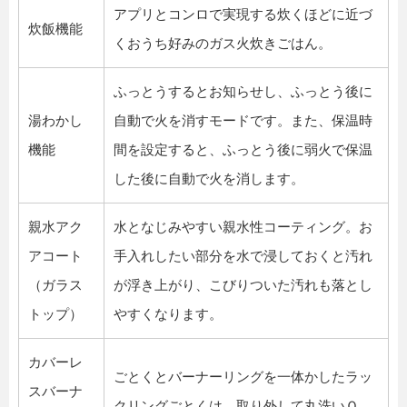
アプリとコンロで実現する炊くほどに近づ
炊飯機能
くおうち好みのガス火炊きごはん。
ふっとうするとお知らせし、ふっとう後に
湯わかし
自動で火を消すモードです。また、保温時
機能
間を設定すると、ふっとう後に弱火で保温
した後に自動で火を消します。
親水アク
水となじみやすい親水性コーティング。お
アコート
手入れしたい部分を水で浸しておくと汚れ
（ガラス
が浮き上がり、こびりついた汚れも落とし
トップ）
やすくなります。
カバーレ
ごとくとバーナーリングを一体かしたラッ
スバーナ
クリングごとくは、取り外して丸洗いＯ