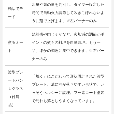
水量や麺の量を判別し、タイマー設定した
麵ゆでモ
時間で自動火力調節して吹きこぼれないよ
ード
うに茹で上げます。※左バーナーのみ
筑前煮や肉じゃがなど、火加減の調節がポ
煮るオー
イントの煮もの料理を自動調理。もう一
ト
品、ほかの調理に集中できます。※右バー
ナーのみ
波型プレ
「焼く」にこだわって形状設計された波型
ートパン
プレート。溝に油が落ちやすい形状で、い
Ｌグラネ
っそうヘルシーに調理。フッ素コート塗装
（付属
で汚れも落としやすくなっています。
品）