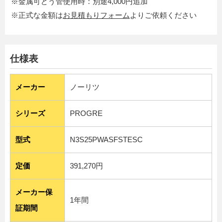
※金属可とう管使用時：別途4,000円追加
※正式な金額は
お見積もりフォーム
よりご依頼ください
仕様表
メーカー
ノーリツ
シリーズ
PROGRE
型式
N3S25PWASFSTESC
定価
391,270円
メーカー保
1年間
証期間