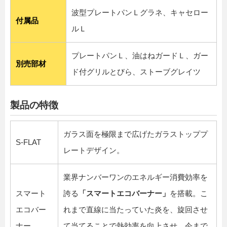
波型プレートパンＬグラネ、キャセロー
付属品
ルＬ
プレートパンＬ、油はねガードＬ、ガー
別売部材
ド付グリルとびら、ストーブグレイツ
製品の特徴
ガラス面を極限まで広げたガラストッププ
S-FLAT
レートデザイン。
業界ナンバーワンのエネルギー消費効率を
スマート
誇る
「スマートエコバーナー」
を搭載。こ
エコバー
れまで直線に当たっていた炎を、旋回させ
ナー
て当てることで熱効率を向上させ、今まで