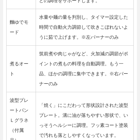
どの調理をサポートします。
水量や麺の量を判別し、タイマー設定した
麵ゆでモ
時間で自動火力調節して吹きこぼれないよ
ード
うに茹で上げます。※左バーナーのみ
筑前煮や肉じゃがなど、火加減の調節がポ
煮るオー
イントの煮もの料理を自動調理。もう一
ト
品、ほかの調理に集中できます。※右バー
ナーのみ
波型プレ
「焼く」にこだわって形状設計された波型
ートパン
プレート。溝に油が落ちやすい形状で、い
Ｌグラネ
っそうヘルシーに調理。フッ素コート塗装
（付属
で汚れも落としやすくなっています。