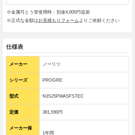
※金属可とう管使用時：別途4,000円追加
※正式な金額は
お見積もりフォーム
よりご依頼ください
仕様表
メーカー
ノーリツ
シリーズ
PROGRE
型式
N3S25PWASFSTEC
定価
381,590円
メーカー保
1年間