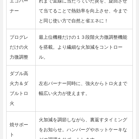
エコバー
れまで直線に当たっていた炎を、旋回させ
ナー
て当てることで熱効率を向上させ、今まで
と同じ使い方で自然と省エネに！
プログレ
最上位機種だけの１３段階火力微調整機能
だけの火
を搭載。より繊細な火加減をコントロー
力微調整
ル。
ダブル高
火力＆ダ
左右バーナー同時に、強火からトロ火まで
ブルトロ
幅広い火力が使えます。
火
火加減を調節しながら、裏返すタイミング
焼サポー
をお知らせ。ハンバーグやホットケーキな
ト