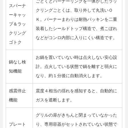
ごとくとバーナーリングを一体かしたラッ
スバーナ
クリングごとくは、取り外して丸洗いＯ
ーキャッ
Ｋ。バーナーまわりは耐熱パッキンを二重
プ＆ラッ
装着したシールドトップ構造で、煮こぼれ
クリング
などがコンロ内部に入りにくい構造です。
ゴトク
お鍋を置いていない時は点火しない安心設
鍋なし検
計。点火している状態で鍋を離すと弱火に
知機能
なり、約１分後に自動消火します。
感震停止
震度４相当の揺れを感知すると、自動的に
機能
ガスを遮断します。
グリルの扉がきちんと閉まっていなかった
プレート
り、専用容器がセットされていない状態で