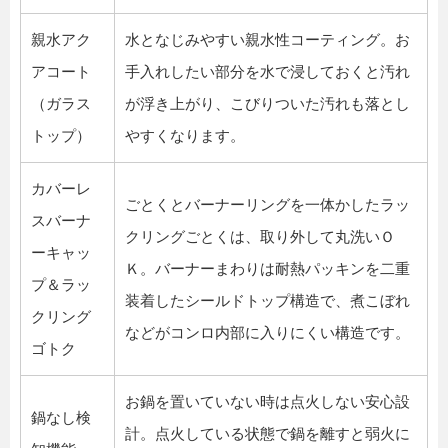
親水アク
水となじみやすい親水性コーティング。お
アコート
手入れしたい部分を水で浸しておくと汚れ
（ガラス
が浮き上がり、こびりついた汚れも落とし
トップ）
やすくなります。
カバーレ
ごとくとバーナーリングを一体かしたラッ
スバーナ
クリングごとくは、取り外して丸洗いＯ
ーキャッ
Ｋ。バーナーまわりは耐熱パッキンを二重
プ＆ラッ
装着したシールドトップ構造で、煮こぼれ
クリング
などがコンロ内部に入りにくい構造です。
ゴトク
お鍋を置いていない時は点火しない安心設
鍋なし検
計。点火している状態で鍋を離すと弱火に