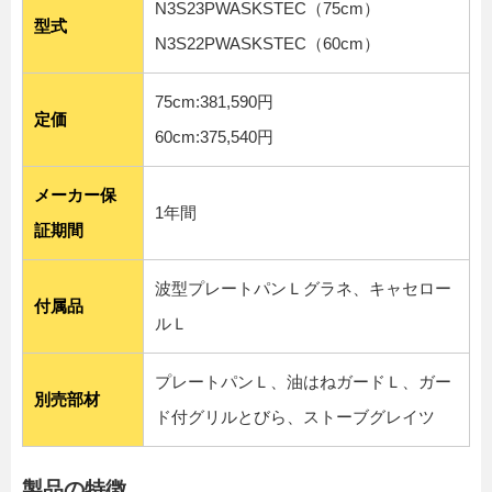
N3S23PWASKSTEC（75cm）
型式
N3S22PWASKSTEC（60cm）
75cm:381,590円
定価
60cm:375,540円
メーカー保
1年間
証期間
波型プレートパンＬグラネ、キャセロー
付属品
ルＬ
プレートパンＬ、油はねガードＬ、ガー
別売部材
ド付グリルとびら、ストーブグレイツ
製品の特徴