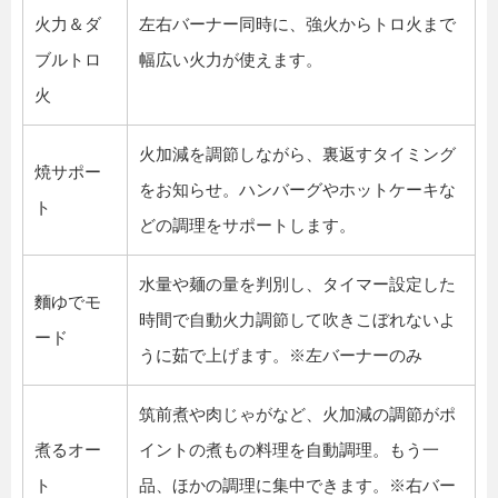
火力＆ダ
左右バーナー同時に、強火からトロ火まで
ブルトロ
幅広い火力が使えます。
火
火加減を調節しながら、裏返すタイミング
焼サポー
をお知らせ。ハンバーグやホットケーキな
ト
どの調理をサポートします。
水量や麺の量を判別し、タイマー設定した
麵ゆでモ
時間で自動火力調節して吹きこぼれないよ
ード
うに茹で上げます。※左バーナーのみ
筑前煮や肉じゃがなど、火加減の調節がポ
煮るオー
イントの煮もの料理を自動調理。もう一
ト
品、ほかの調理に集中できます。※右バー