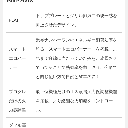
トッププレートとグリル排気口の統一感を
FLAT
向上させたデザイン。
業界ナンバーワンのエネルギー消費効率を
スマート
誇る
「スマートエコバーナー」
を搭載。こ
エコバー
れまで直線に当たっていた炎を、旋回させ
ナー
て当てることで熱効率を向上させ、今まで
と同じ使い方で自然と省エネに！
プログレ
最上位機種だけの１３段階火力微調整機能
だけの火
を搭載。より繊細な火加減をコントロー
力微調整
ル。
ダブル高