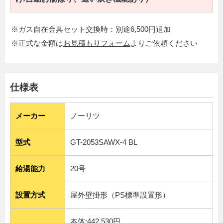
※ガス自在金具セット交換時：別途6,500円追加
※正式な金額は
お見積もりフォーム
よりご依頼ください
仕様表
メーカー
ノーリツ
型式
GT-2053SAWX-4 BL
給湯能力
20号
設置方式
屋外壁掛形（PS標準設置形）
本体:442,530円