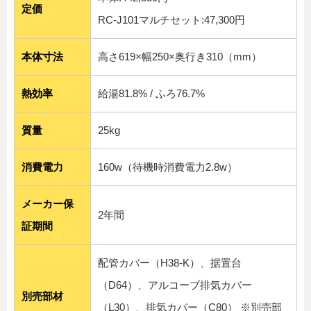
定価
RC-J101マルチセット:47,300円
本体寸法
高さ619×幅250×奥行き310（mm）
熱効率
給湯81.8% / ふろ76.7%
質量
25kg
消費電力
160w（待機時消費電力2.8w）
メーカー保
2年間
証期間
配管カバー（H38-K）、据置台
（D64）、アルコーブ排気カバー
別売部材
（L30）、排気カバー（C80） ※
別売部