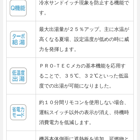
冷水サンドイッチ現象を防止する機能で
す。
最大出湯量が２５％アップ。主に水温が
高くなる夏場、設定温度が低めの時に威
力を発揮します。
ＰＲＯ-ＴＥＣメカの基本機能を応用す
ることで、３５℃、３２℃といった低温
度での出湯が可能になりました。
約１０分間リモコンを使用しない場合、
運転スイッチ以外の表示が消え、待機時
消費電力を低減します。
機器本体側面に遮熱板を追加。可燃物と