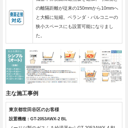
の離隔距離が従来の150mmから10mmへ
と大幅に短縮。ベランダ・バルコニーの
狭小スペースにも設置可能になりまし
た。
主な施工事例
東京都世田谷区のお客様
設置機種：GT-2053AWX-2 BL
ノーリツ製のガスふろ給湯器からGT-2053AWX-4 BL