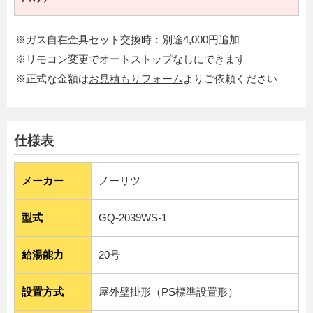
※ガス自在金具セット交換時：別途4,000円追加
※リモコン変更でオートストップなしにできます
※正式な金額は
お見積もりフォーム
よりご依頼ください
仕様表
メーカー
ノーリツ
型式
GQ-2039WS-1
給湯能力
20号
設置方式
屋外壁掛形（PS標準設置形）