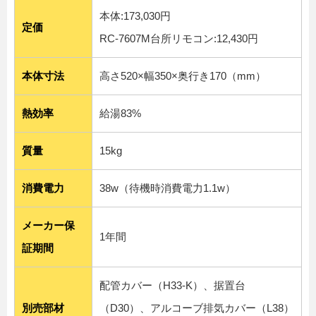
本体:173,030円
定価
RC-7607M台所リモコン:12,430円
本体寸法
高さ520×幅350×奥行き170（mm）
熱効率
給湯83%
質量
15kg
消費電力
38w（待機時消費電力1.1w）
メーカー保
1年間
証期間
配管カバー（H33-K）、据置台
別売部材
（D30）、アルコーブ排気カバー（L38）