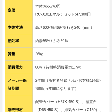
本体:465,740円
定価
RC-J101Eマルチセット:47,300円
本体寸法
高さ600×幅469×奥行き240（mm）
熱効率
給湯95% / ふろ92%
質量
26kg
消費電力
80w（待機時消費電力1.7w）
メーカー保
2年間（所有者登録されたお客様は保証
証期間
期間が3年間になります）
配管カバー（H67K-450-S）、据置台
別売部材
（D65-450-S）、排気カバー（C130）、