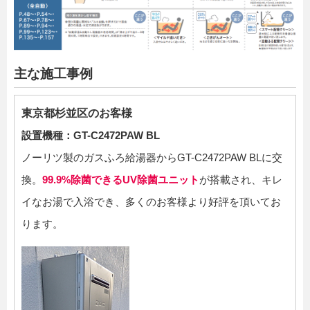
主な施工事例
東京都杉並区のお客様
設置機種：GT-C2472PAW BL
ノーリツ製のガスふろ給湯器からGT-C2472PAW BLに交
換。
99.9%除菌できるUV除菌ユニット
が搭載され、キレ
イなお湯で入浴でき、多くのお客様より好評を頂いてお
ります。