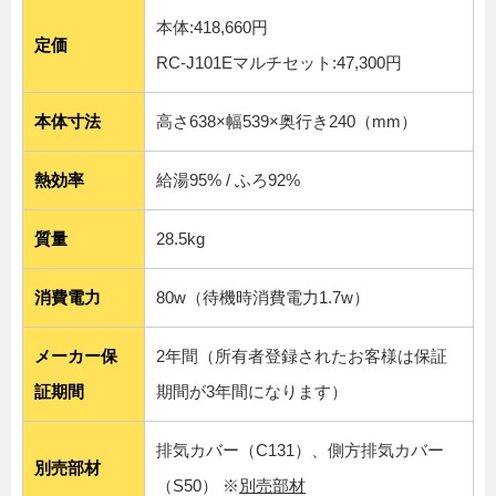
本体:418,660円
定価
RC-J101Eマルチセット:47,300円
本体寸法
高さ638×幅539×奥行き240（mm）
熱効率
給湯95% / ふろ92%
質量
28.5kg
消費電力
80w（待機時消費電力1.7w）
メーカー保
2年間（所有者登録されたお客様は保証
証期間
期間が3年間になります）
排気カバー（C131）、側方排気カバー
別売部材
（S50） ※
別売部材