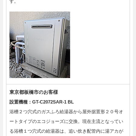
す。
東京都板橋市のお客様
設置機種：GT-C2072SAR-1 BL
浴槽２つ穴式のガスふろ給湯器から屋外据置形２０号オ
ートタイプのエコジョーズに交換。現在主流となってい
る浴槽１つ穴式の給湯器は、追い炊き配管内に湯アカが