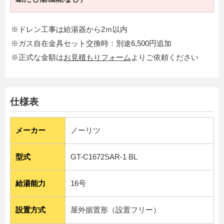
※ドレン工事は給湯器から2ｍ以内
※ガス自在金具セット交換時：別途6,500円追加
※正式な金額は
お見積もりフォーム
よりご依頼ください
仕様表
メーカー
ノーリツ
型式
GT-C1672SAR-1 BL
給湯能力
16号
設置方式
屋外据置形（設置フリー）