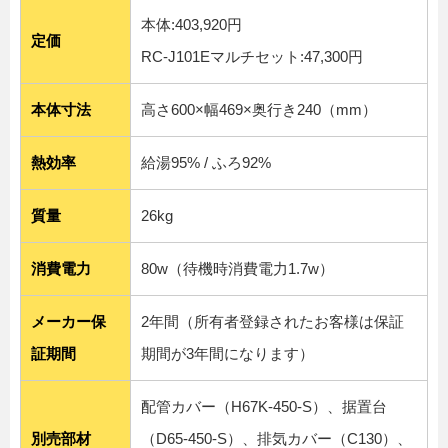
本体:403,920円
定価
RC-J101Eマルチセット:47,300円
本体寸法
高さ600×幅469×奥行き240（mm）
熱効率
給湯95% / ふろ92%
質量
26kg
消費電力
80w（待機時消費電力1.7w）
メーカー保
2年間（所有者登録されたお客様は保証
証期間
期間が3年間になります）
配管カバー（H67K-450-S）、据置台
別売部材
（D65-450-S）、排気カバー（C130）、