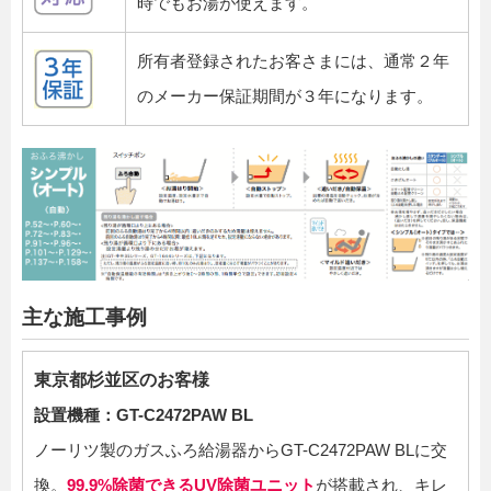
時でもお湯が使えます。
所有者登録されたお客さまには、通常２年
のメーカー保証期間が３年になります。
主な施工事例
東京都杉並区のお客様
設置機種：GT-C2472PAW BL
ノーリツ製のガスふろ給湯器からGT-C2472PAW BLに交
換。
99.9%除菌できるUV除菌ユニット
が搭載され、キレ