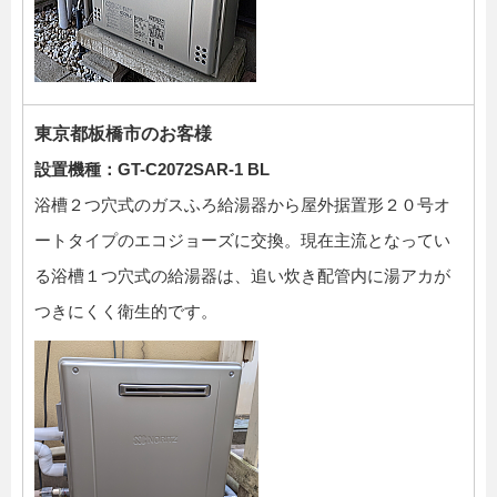
東京都板橋市のお客様
設置機種：GT-C2072SAR-1 BL
浴槽２つ穴式のガスふろ給湯器から屋外据置形２０号オ
ートタイプのエコジョーズに交換。現在主流となってい
る浴槽１つ穴式の給湯器は、追い炊き配管内に湯アカが
つきにくく衛生的です。