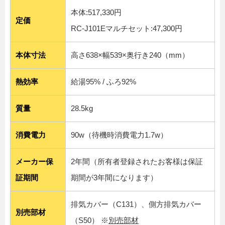
本体:517,330円
定価
RC-J101Eマルチセット:47,300円
本体寸法
高さ638×幅539×奥行き240（mm）
熱効率
給湯95% / ふろ92%
質量
28.5kg
消費電力
90w（待機時消費電力1.7w）
メーカー保
2年間（所有者登録されたお客様は保証
証期間
期間が3年間になります）
排気カバー（C131）、側方排気カバー
別売部材
（S50） ※
別売部材