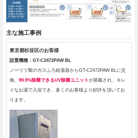
主な施工事例
東京都杉並区のお客様
設置機種：GT-C2472PAW BL
ノーリツ製のガスふろ給湯器からGT-C2472PAW BLに交
換。
99.9%除菌できるUV除菌ユニット
が搭載され、キレ
イなお湯で入浴でき、多くのお客様より好評を頂いてお
ります。