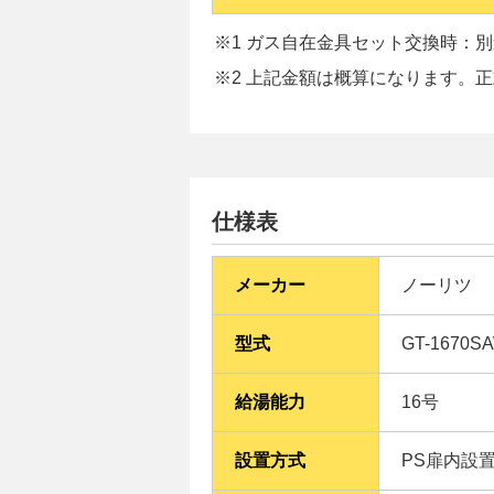
※1 ガス自在金具セット交換時：別途
※2 上記金額は概算になります。
仕様表
メーカー
ノーリツ
型式
GT-1670SA
給湯能力
16号
設置方式
PS扉内設