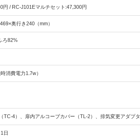
50円 / RC-J101Eマルチセット:47,300円
幅469×奥行き240（mm）
 ふろ82%
機時消費電力1.7w）
（TC-4）、扉内アルコーブカバー（TL-2）、排気変更アダプタ
月1日