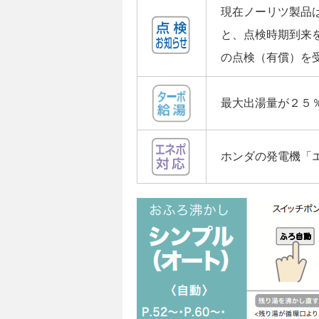
現在ノーリツ製品
と、点検時期到来
の点検（有償）を
最大出湯量が２５
ホンダの発電機「