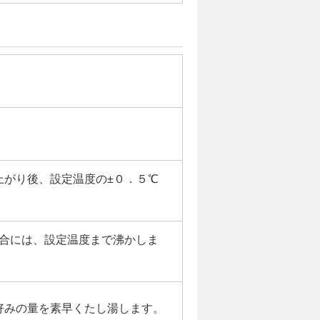
上がり後、設定温度の±０．５℃
場合には、設定温度まで沸かしま
好みの量を素早くたし湯します。