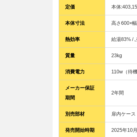
定価
本体:403,1
本体寸法
高さ600×
熱効率
給湯83% /
質量
23kg
消費電力
110w（待
メーカー保証
2年間
期間
別売部材
扉内ケース
発売開始時期
2025年10