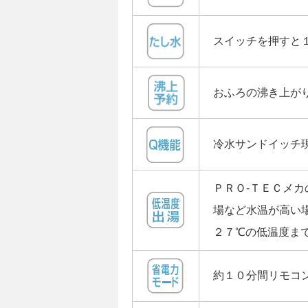
スイッチを押すと
おふろの沸き上が
冷水サンドイッチ
ＰＲＯ-ＴＥＣメ
場など水温が高い
２７℃の低温度ま
約１０分間リモコ