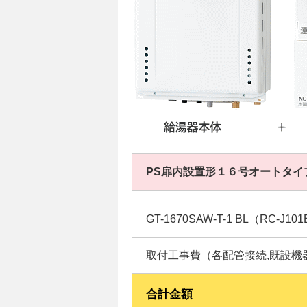
PS扉内設置形１６号オートタイ
GT-1670SAW-T-1 BL（RC-J
取付工事費（各配管接続,既設機
合計金額