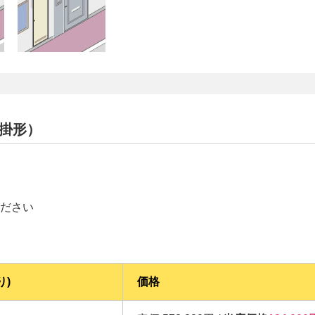
壁掛形）
ださい
り)
価格