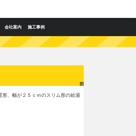
会社案内
施工事例
置形、幅が２５ｃｍのスリム形の給湯