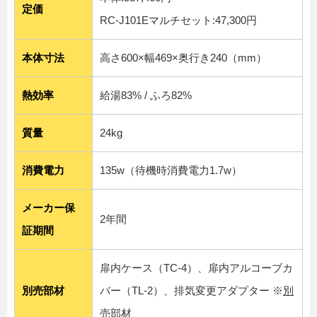
定価
RC-J101Eマルチセット:47,300円
本体寸法
高さ600×幅469×奥行き240（mm）
熱効率
給湯83% / ふろ82%
質量
24kg
消費電力
135w（待機時消費電力1.7w）
メーカー保
2年間
証期間
扉内ケース（TC-4）、扉内アルコーブカ
別売部材
バー（TL-2）、排気変更アダプター ※
別
売部材