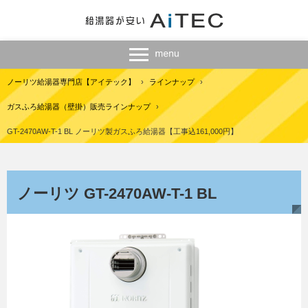
ノーリツ給湯器専門店【アイテック】
›
ラインナップ
›
ガスふろ給湯器（壁掛）販売ラインナップ
›
GT-2470AW-T-1 BL ノーリツ製ガスふろ給湯器【工事込161,000円】
ノーリツ GT-2470AW-T-1 BL