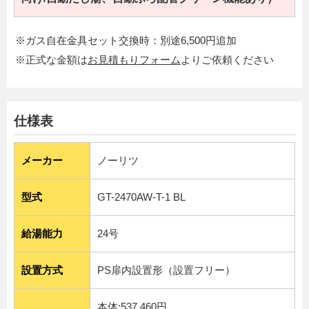
※ガス自在金具セット交換時：別途6,500円追加
※正式な金額は
お見積もりフォーム
よりご依頼ください
仕様表
メーカー
ノーリツ
型式
GT-2470AW-T-1 BL
給湯能力
24号
設置方式
PS扉内設置形（設置フリー）
本体:537,460円