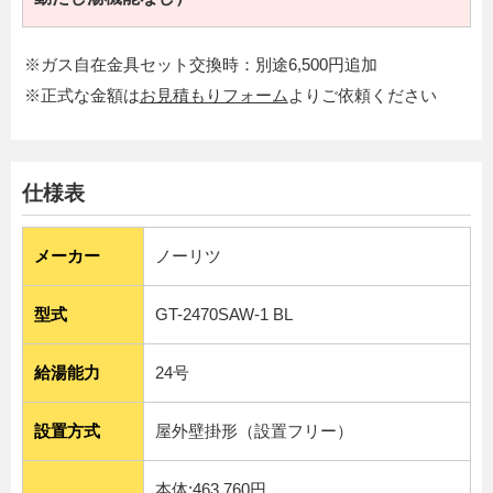
※ガス自在金具セット交換時：別途6,500円追加
※正式な金額は
お見積もりフォーム
よりご依頼ください
仕様表
メーカー
ノーリツ
型式
GT-2470SAW-1 BL
給湯能力
24号
設置方式
屋外壁掛形（設置フリー）
本体:463,760円