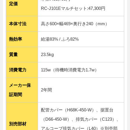
定価
RC-J101Eマルチセット:47,300円
本体寸法
高さ600×幅469×奥行き240（mm）
熱効率
給湯83% / ふろ82%
質量
23.5kg
消費電力
115w（待機時消費電力1.7w）
メーカー保
2年間
証期間
配管カバー（H68K-450-W）、据置台
（D66-450-W）、排気カバー（C123）、
別売部材
アルコーブ排気カバー（L40）※
別売部