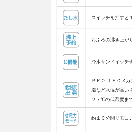
スイッチを押すと
おふろの沸き上が
冷水サンドイッチ
ＰＲＯ-ＴＥＣメ
場など水温が高い
２７℃の低温度ま
約１０分間リモコ