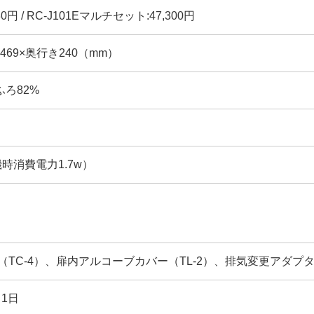
30円 / RC-J101Eマルチセット:47,300円
幅469×奥行き240（mm）
 ふろ82%
機時消費電力1.7w）
（TC-4）、扉内アルコーブカバー（TL-2）、排気変更アダプタ
月1日