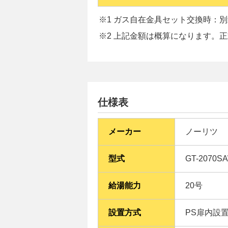
※1 ガス自在金具セット交換時：別途
※2 上記金額は概算になります。
仕様表
メーカー
ノーリツ
型式
GT-2070SA
給湯能力
20号
設置方式
PS扉内設