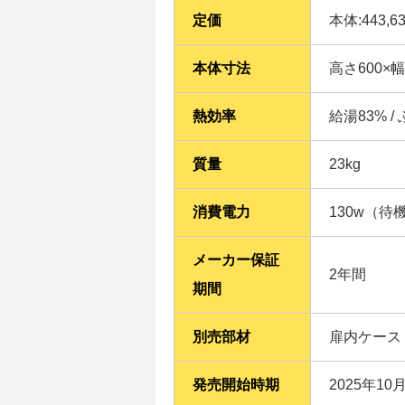
定価
本体:443,6
本体寸法
高さ600×
熱効率
給湯83% /
質量
23kg
消費電力
130w（待
メーカー保証
2年間
期間
別売部材
扉内ケース
発売開始時期
2025年10