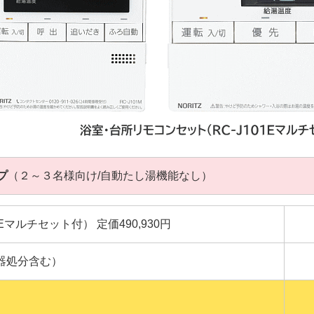
プ
（２～３名様向け/自動たし湯機能なし）
101Eマルチセット付） 定価490,930円
器処分含む）