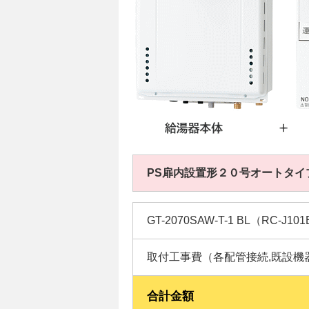
PS扉内設置形２０号オートタイ
GT-2070SAW-T-1 BL（RC-J
取付工事費（各配管接続,既設機
合計金額