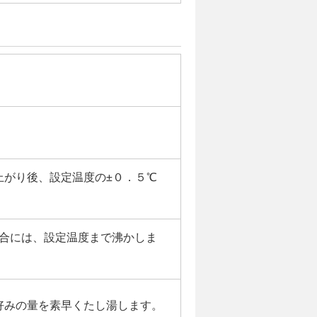
上がり後、設定温度の±０．５℃
場合には、設定温度まで沸かしま
好みの量を素早くたし湯します。