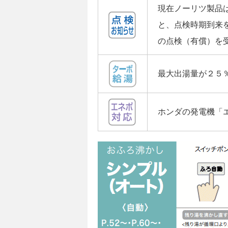
現在ノーリツ製品
と、点検時期到来
の点検（有償）を
最大出湯量が２５
ホンダの発電機「