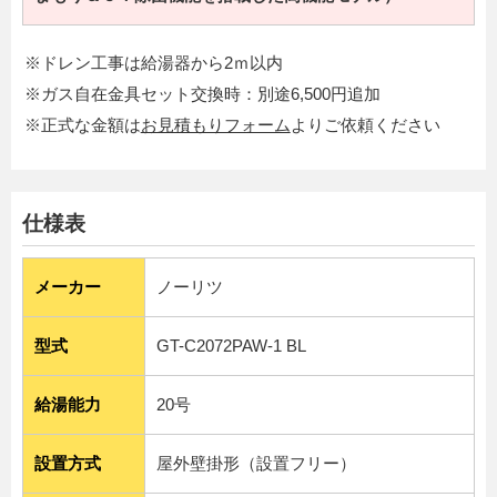
※ドレン工事は給湯器から2ｍ以内
※ガス自在金具セット交換時：別途6,500円追加
※正式な金額は
お見積もりフォーム
よりご依頼ください
仕様表
メーカー
ノーリツ
型式
GT-C2072PAW-1 BL
給湯能力
20号
設置方式
屋外壁掛形（設置フリー）