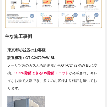
主な施工事例
東京都杉並区のお客様
設置機種：GT-C2472PAW BL
ノーリツ製のガスふろ給湯器からGT-C2472PAW BLに交
換。
99.9%除菌できるUV除菌ユニット
が搭載され、キレ
イなお湯で入浴でき、多くのお客様より好評を頂いてお
ります。