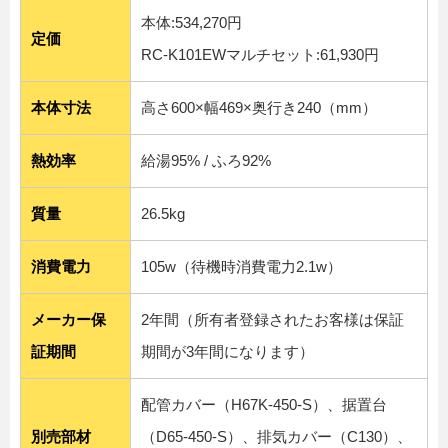
本体:534,270円
定価
RC-K101EWマルチセット:61,930円
本体寸法
高さ600×幅469×奥行き240（mm）
熱効率
給湯95% / ふろ92%
質量
26.5kg
消費電力
105w（待機時消費電力2.1w）
メーカー保
2年間（所有者登録されたお客様は保証
証期間
期間が3年間になります）
配管カバー（H67K-450-S）、据置台
別売部材
（D65-450-S）、排気カバー（C130）、