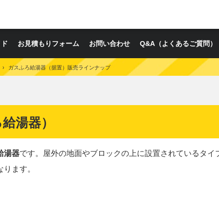
イド
お見積もりフォーム
お問い合わせ
Q&A（よくあるご質問）
›
ガスふろ給湯器（据置）販売ラインナップ
ろ給湯器）
給湯器
です。屋外の地面やブロックの上に設置されているタイ
なります。