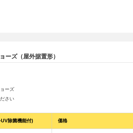
ジョーズ（屋外据置形）
ョーズ
ださい
UV除菌機能付)
価格